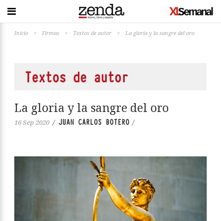
Inicio
>
Firmas
>
Textos de autor
>
La gloria y la sangre del oro
Textos de autor
La gloria y la sangre del oro
JUAN CARLOS BOTERO
16 Sep 2020
/
/