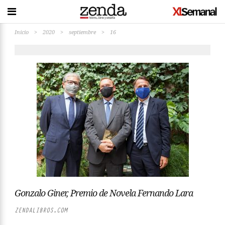
Inicio
>
2020
>
septiembre
>
16
Gonzalo Giner, Premio de Novela Fernando Lara
ZENDALIBROS.COM