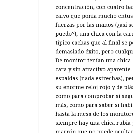
concentración, con cuatro ba
calvo que ponía mucho entusi
fuerzas por las manos (¿así s
puedo?), una chica con la car
típico cachas que al final se 
demasiado éxito, pero cualqu
De monitor tenían una chica q
cara y sin atractivo aparent
espaldas (nada estrechas), p
su enorme reloj rojo y de plás
como para comprobar si seguí
más, como para saber si había
hasta la mesa de los monitor
siempre hay una chica rubia
marrón que no puede ocultar 