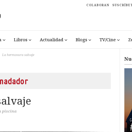
COLABORAN
SUSCRÍBE
a
Libros
Actualidad
Blogs
TV/Cine
Z
La hermosura salvaje
Nu
nadador
alvaje
a piscina