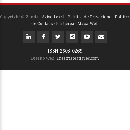
Copyright © Zenda ·
Aviso Legal
·
Política de Privacidad
·
Política
de Cookies
·
Participa
·
Mapa Web
ISSN
2605-0269
Diseño web:
Trestristestigres.com