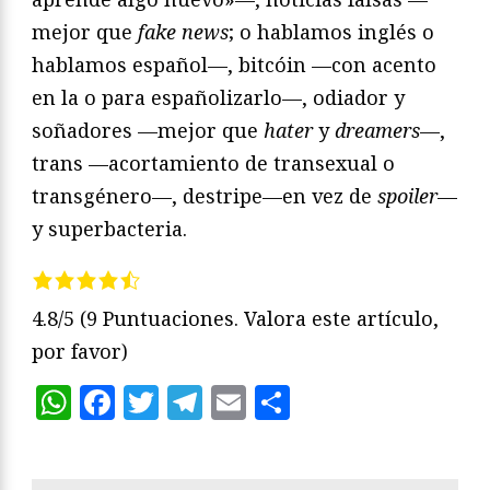
mejor que
fake news
; o hablamos inglés o
hablamos español—, bitcóin —con acento
en la o para españolizarlo—, odiador y
soñadores —mejor que
hater
y
dreamers
—,
trans —acortamiento de transexual o
transgénero—, destripe—en vez de
spoiler
—
y superbacteria.
4.8/5
(9 Puntuaciones. Valora este artículo,
por favor)
WhatsApp
Facebook
Twitter
Telegram
Email
Compartir