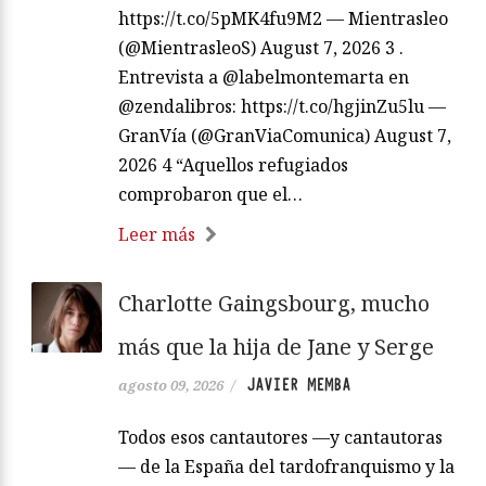
https://t.co/5pMK4fu9M2 — Mientrasleo
(@MientrasleoS) August 7, 2026 3 .
Entrevista a @labelmontemarta en
@zendalibros: https://t.co/hgjinZu5lu —
GranVía (@GranViaComunica) August 7,
2026 4 “Aquellos refugiados
comprobaron que el…
Leer más
Charlotte Gaingsbourg, mucho
más que la hija de Jane y Serge
JAVIER MEMBA
agosto 09, 2026
/
Todos esos cantautores —y cantautoras
— de la España del tardofranquismo y la