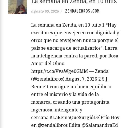
La semana en Zenda, en 10 tuits
ZENDALIBROS.COM
agosto 09, 2026
/
La semana en Zenda, en 10 tuits 1 “Hay
escritores que envejecen con dignidad y
otros que no envejecen nunca porque el
país se encarga de actualizarlos”. Larra:
la inteligencia contra la pared, por Rosa
Amor del Olmo.
https://t.co/VvaWge0GMM — Zenda
(@zendalibros) August 7, 2026 2 S.J.
Bennett consigue un buen equilibrio
entre el misterio y la vida de la
monarca, creando una protagonista
ingeniosa, inteligente y
cercana.#LaReinaQueSurgióDelFrío Hoy
en @zendalibros Edita @SalamandraEd