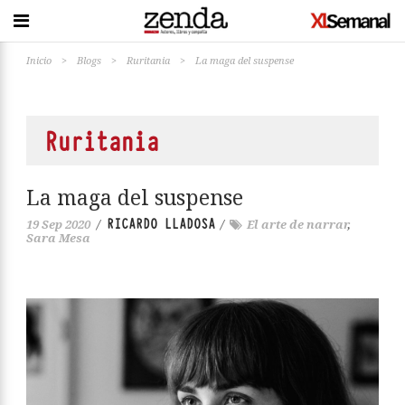
Inicio
>
Blogs
>
Ruritania
>
La maga del suspense
Ruritania
La maga del suspense
RICARDO LLADOSA
19 Sep 2020
/
/
El arte de narrar
,
Sara Mesa