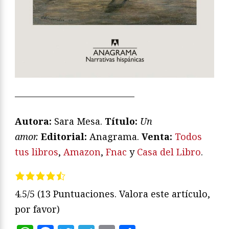
—————————————
Autora:
Sara Mesa.
T
ítulo:
Un
amor
.
Editorial:
Anagrama.
V
enta:
Todos
tus libros
,
Amazon
,
Fnac
y
Casa del Libro
.
4.5/5
(13 Puntuaciones. Valora este artículo,
por favor)