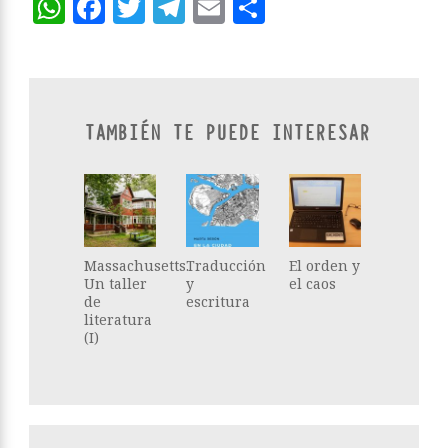
WhatsApp
Facebook
Twitter
Telegram
Email
Compartir
TAMBIÉN TE PUEDE INTERESAR
Massachusetts.
Traducción
El orden y
Un taller
y
el caos
de
escritura
literatura
(I)