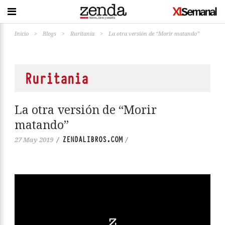
Inicio
>
Blogs
>
Ruritania
>
La otra versión de “Morir matando”
Ruritania
La otra versión de “Morir
matando”
ZENDALIBROS.COM
27 May 2019
/
/