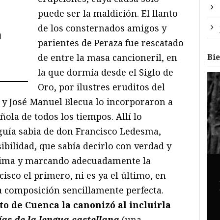
puede ser la maldición. El llanto
de los consternados amigos y
a
parientes de Peraza fue rescatado
Bi
de entre la masa cancioneril, en
la que dormía desde el Siglo de
Oro, por ilustres eruditos del
 y José Manuel Blecua lo incorporaron a
ñola de todos los tiempos. Allí lo
 guía sabia de don Francisco Ledesma,
sibilidad, que sabía decirlo con verdad y
rima y marcando adecuadamente la
isco el primero, ni es ya el último, en
a composición sencillamente perfecta.
to de Cuenca la canonizó al incluirla
ías de la lengua castellana
(una