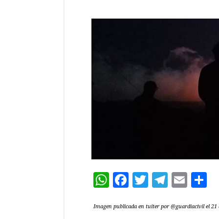
WhatsApp
Facebook
Twitter
Teleg
Ema
C
Imagen publicada en tuiter por @guardiacivil el 21