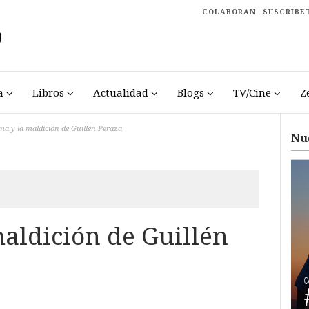
COLABORAN
SUSCRÍBE
a
Libros
Actualidad
Blogs
TV/Cine
Z
ma y la maldición de Guillén Peraza
Nu
maldición de Guillén