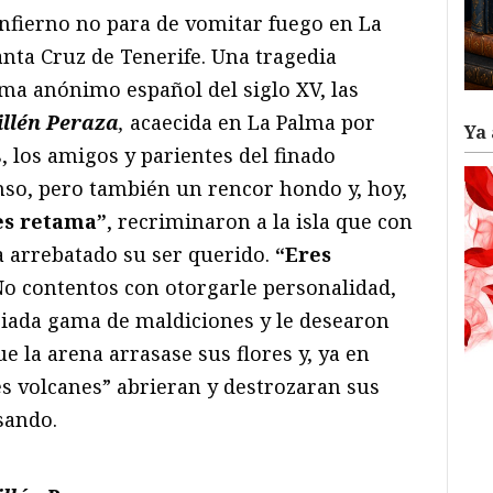
Infierno no para de vomitar fuego en La
anta Cruz de Tenerife. Una tragedia
ma anónimo español del siglo XV, las
illén Peraza
,
acaecida en La Palma por
Ya 
, los amigos y parientes del finado
so, pero también un rencor hondo y, hoy,
es retama”
, recriminaron a la isla que con
ía arrebatado su ser querido.
“Eres
No contentos con otorgarle personalidad,
iada gama de maldiciones y le desearon
ue la arena arrasase sus flores y, ya en
es volcanes” abrieran y destrozaran sus
sando.