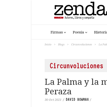
Firmas
Poesía
Histori
Inicio
>
Blogs
>
Circunvoluciones
>
La Pal
Circunvoluciones
La Palma y la 
Peraza
DAVID BOWMAN
30 Oct 2021
/
/