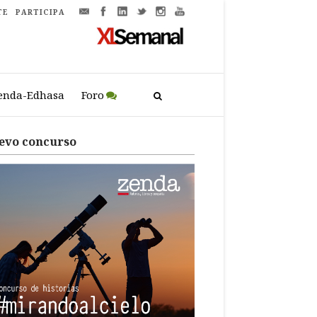
TE
PARTICIPA
enda-Edhasa
Foro
evo concurso