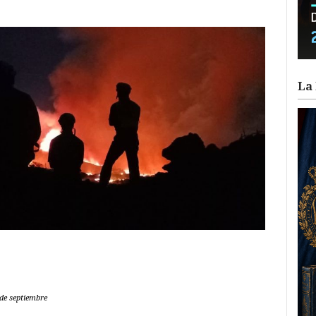
La 
ram
il
ompartir
 de septiembre