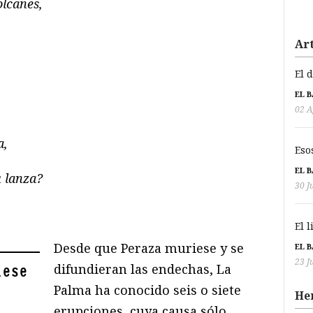
lcanes,
Art
El 
EL 
02 A
a,
Eso
EL 
u lanza?
30 J
El 
Desde que Peraza muriese y se
EL 
23 J
difundieran las endechas, La
iese
Palma ha conocido seis o siete
He
erupciones, cuya causa sólo