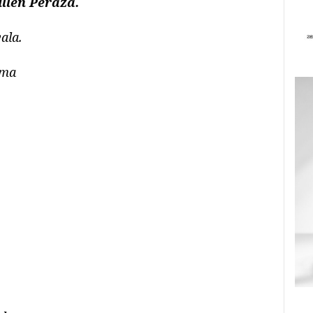
llén Peraza.
ala.
lma