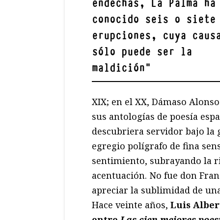
endechas, La Palma ha
conocido seis o siete
erupciones, cuya caus
sólo puede ser la
maldición
"
XIX; en el XX, Dámaso Alonso
sus antologías de poesía espa
descubriera servidor bajo la
egregio polígrafo de fina sen
sentimiento, subrayando la 
acentuación. No fue don Franc
apreciar la sublimidad de un
Hace veinte años,
Luis Alber
entre
Las cien mejores poes