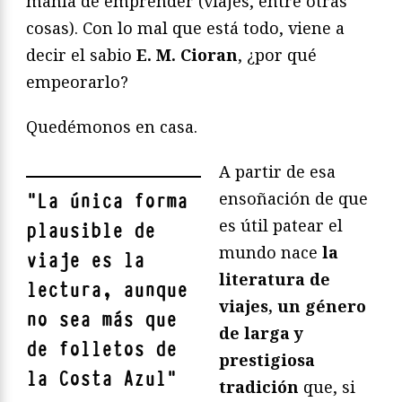
manía de emprender (viajes, entre otras
cosas). Con lo mal que está todo, viene a
decir el sabio
E. M. Cioran
, ¿por qué
empeorarlo?
Quedémonos en casa.
A partir de esa
ensoñación de que
"
La única forma
es útil patear el
plausible de
mundo nace
la
viaje es la
literatura de
lectura, aunque
viajes, un género
no sea más que
de larga y
de folletos de
prestigiosa
la Costa Azul
"
tradición
que, si