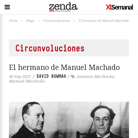
Inicio
>
Blogs
>
Circunvoluciones
>
El hermano de Manuel Machado
Circunvoluciones
El hermano de Manuel Machado
DAVID BOWMAN
30 Sep 2021
/
/
Antonio Machado
,
Manuel Machado