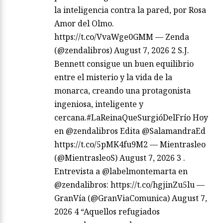
la inteligencia contra la pared, por Rosa
Amor del Olmo.
https://t.co/VvaWge0GMM — Zenda
(@zendalibros) August 7, 2026 2 S.J.
Bennett consigue un buen equilibrio
entre el misterio y la vida de la
monarca, creando una protagonista
ingeniosa, inteligente y
cercana.#LaReinaQueSurgióDelFrío Hoy
en @zendalibros Edita @SalamandraEd
https://t.co/5pMK4fu9M2 — Mientrasleo
(@MientrasleoS) August 7, 2026 3 .
Entrevista a @labelmontemarta en
@zendalibros: https://t.co/hgjinZu5lu —
GranVía (@GranViaComunica) August 7,
2026 4 “Aquellos refugiados