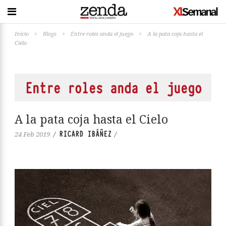
Inicio
>
Blogs
>
Entre roles anda el juego
>
A la pata coja hasta el
Cielo
Entre roles anda el juego
A la pata coja hasta el Cielo
RICARD IBÁÑEZ
24 Feb 2019
/
/