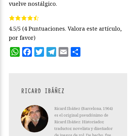
vuelve nostálgico.
4.5/5
(4 Puntuaciones. Valora este artículo,
por favor)
WhatsApp
Facebook
Twitter
Telegram
Email
Compartir
RICARD IBÁÑEZ
Ricard Ibáñez (Barcelona, 1964)
es el original pseudónimo de
Ricard Ibáñez: Historiador,
traductor, novelista y diseñador
de juegos de rol. De hecho, fue