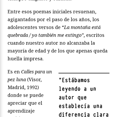
Entre esos poemas iniciales resuenan,
agigantados por el paso de los años, los
adolescentes versos de “
La monta
ña est
á
quebrada / yo tambi
é
n me extingo
”
, escritos
cuando nuestro autor no alcanzaba la
mayoría de edad y de los que apenas queda
huella impresa.
Es en
Calles para un
pez luna
(Visor,
"
Estábamos
Madrid, 1992)
leyendo a un
donde se puede
autor que
apreciar que el
establecía una
aprendizaje
diferencia clara