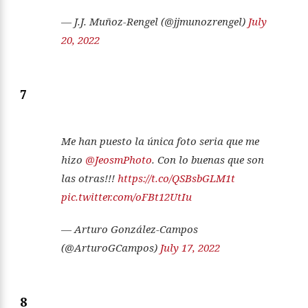
— J.J. Muñoz-Rengel (@jjmunozrengel)
July
20, 2022
7
Me han puesto la única foto seria que me
hizo
@JeosmPhoto
. Con lo buenas que son
las otras!!!
https://t.co/QSBsbGLM1t
pic.twitter.com/oFBt12UtIu
— Arturo González-Campos
(@ArturoGCampos)
July 17, 2022
8