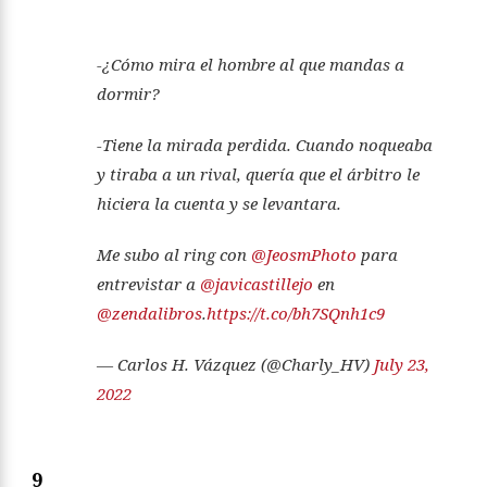
-¿Cómo mira el hombre al que mandas a
dormir?
-Tiene la mirada perdida. Cuando noqueaba
y tiraba a un rival, quería que el árbitro le
hiciera la cuenta y se levantara.
Me subo al ring con
@JeosmPhoto
para
entrevistar a
@javicastillejo
en
@zendalibros
.
https://t.co/bh7SQnh1c9
— Carlos H. Vázquez (@Charly_HV)
July 23,
2022
9