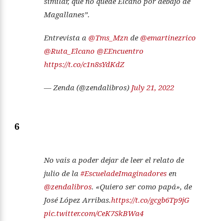
similar, que no quede Elcano por debajo de
Magallanes”.
Entrevista a
@Tms_Mzn
de
@emartinezrico
@Ruta_Elcano
@EEncuentro
https://t.co/c1n8sYdKdZ
— Zenda (@zendalibros)
July 21, 2022
6
No vais a poder dejar de leer el relato de
julio de la
#EscueladeImaginadores
en
@zendalibros
. «Quiero ser como papá», de
José López Arribas.
https://t.co/gcgb6Tp9jG
pic.twitter.com/CeK7SkBWa4