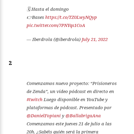
🗓️ Hasta el domingo
👉Bases
https://t.co/TZ0LwyNQyp
pic.twitter.com/7PNYqs1CoA
— Iberdrola (@iberdrola)
July 21, 2022
2
Comenzamos nuevo proyecto: “Prisioneros
de Zenda”, un vídeo pódcast en directo en
#twitch
Luego disponible en YouTube y
plataformas de pódcast. Presentado por
@DanielFopiani
y
@BallabrigaAna
Comenzamos este jueves 21 de julio a las
20h. ¿Sabéis quién será la primera