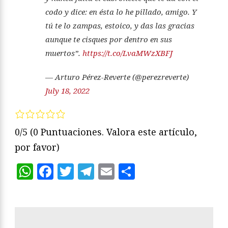
codo y dice: en ésta lo he pillado, amigo. Y
tú te lo zampas, estoico, y das las gracias
aunque te cisques por dentro en sus
muertos”.
https://t.co/LvaMWzXBFJ
— Arturo Pérez-Reverte (@perezreverte)
July 18, 2022
0/5
(0 Puntuaciones. Valora este artículo,
por favor)
WhatsApp
Facebook
Twitter
Telegram
Email
Compartir