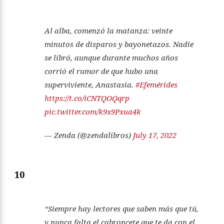
Al alba, comenzó la matanza: veinte
minutos de disparos y bayonetazos. Nadie
se libró, aunque durante muchos años
corrió el rumor de que hubo una
superviviente, Anastasia.
#Efemérides
https://t.co/iCNTQOQqrp
pic.twitter.com/k9x9Pxua4k
— Zenda (@zendalibros)
July 17, 2022
10
“Siempre hay lectores que saben más que tú,
y nunca falta el cabroncete que te da con el