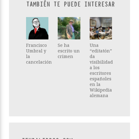
TAMBIÉN TE PUEDE INTERESAR
Francisco
Se ha
Una
Umbral y
escrito un
“editatón”
la
crimen
da
cancelación
visibilidad
a los
escritores
españoles
en la
Wikipedia
alemana