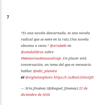
7
“Es una novela descarnada, es una novela
radical que se mete en la raíz.Una novela
obscena a veces.”
@srtabebi
en
@zendalibros
sobre
#Memoriasdeunasalvaje
.Un placer está
conversación, un tema del que es necesario
hablar.
@edit_planeta
📸
@viglesiasphoto
https://t.co/RuG510svQD
— Srta.Jiménez (@Raquel_Jimenez)
22 de
diciembre de 2018