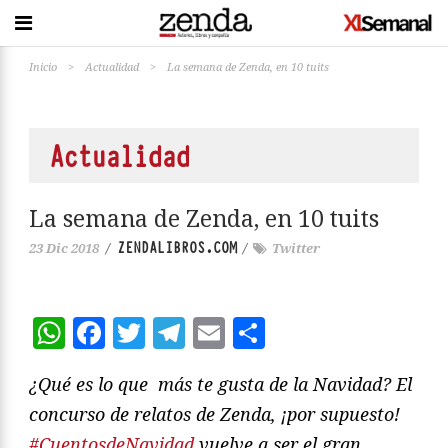
Inicio
>
Actualidad
>
La semana de Zenda, en 10 tuits
Actualidad
La semana de Zenda, en 10 tuits
ZENDALIBROS.COM
23 Dic 2018
/
/
Twitter
WhatsApp
Facebook
Twitter
Telegram
Email
Compartir
¿Qué es lo que más te gusta de la Navidad? El
concurso de relatos de Zenda, ¡por supuesto!
#CuentosdeNavidad
vuelve a ser el gran