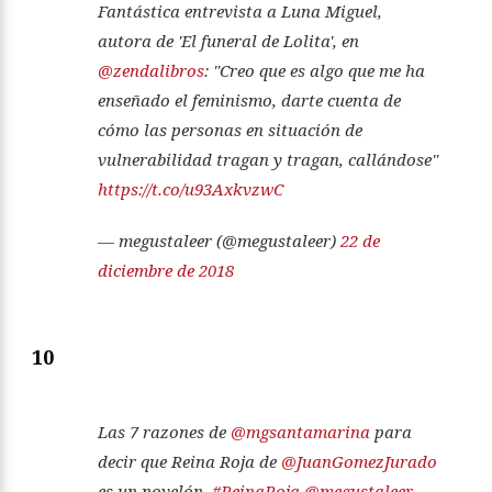
Fantástica entrevista a Luna Miguel,
autora de 'El funeral de Lolita', en
@zendalibros
: "Creo que es algo que me ha
enseñado el feminismo, darte cuenta de
cómo las personas en situación de
vulnerabilidad tragan y tragan, callándose"
https://t.co/u93AxkvzwC
— megustaleer (@megustaleer)
22 de
diciembre de 2018
10
Las 7 razones de
@mgsantamarina
para
decir que Reina Roja de
@JuanGomezJurado
es un novelón.
#ReinaRoja
@megustaleer