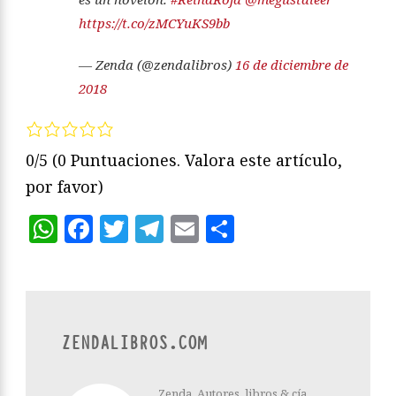
https://t.co/zMCYuKS9bb
— Zenda (@zendalibros)
16 de diciembre de
2018
0/5
(0 Puntuaciones. Valora este artículo,
por favor)
WhatsApp
Facebook
Twitter
Telegram
Email
Compartir
ZENDALIBROS.COM
Zenda. Autores, libros & cía.