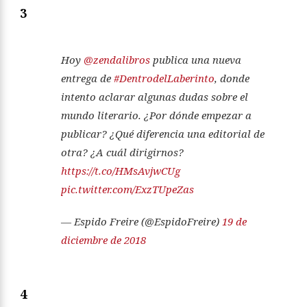
3
Hoy
@zendalibros
publica una nueva
entrega de
#DentrodelLaberinto
, donde
intento aclarar algunas dudas sobre el
mundo literario. ¿Por dónde empezar a
publicar? ¿Qué diferencia una editorial de
otra? ¿A cuál dirigirnos?
https://t.co/HMsAvjwCUg
pic.twitter.com/ExzTUpeZas
— Espido Freire (@EspidoFreire)
19 de
diciembre de 2018
4