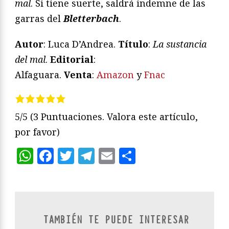
mal
. Si tiene suerte, saldrá indemne de las
garras del
Bletterbach
.
Autor
: Luca D’Andrea.
Título
:
La sustancia
del mal
.
Editorial
:
Alfaguara.
Venta
:
Amazon
y
Fnac
5/5
(3 Puntuaciones. Valora este artículo,
por favor)
WhatsApp
Facebook
Twitter
Telegram
Email
Compartir
TAMBIÉN TE PUEDE INTERESAR