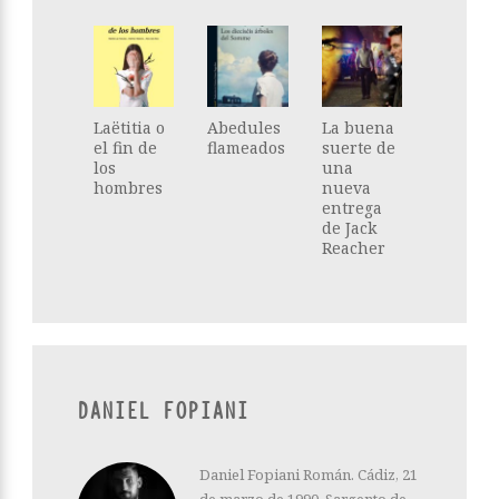
Laëtitia o
Abedules
La buena
el fin de
flameados
suerte de
los
una
hombres
nueva
entrega
de Jack
Reacher
DANIEL FOPIANI
Daniel Fopiani Román. Cádiz, 21
de marzo de 1990. Sargento de