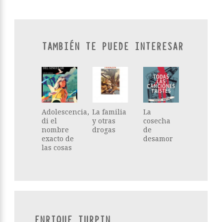
TAMBIÉN TE PUEDE INTERESAR
Adolescencia,
La familia
La
di el
y otras
cosecha
nombre
drogas
de
exacto de
desamor
las cosas
ENRIQUE TURPIN