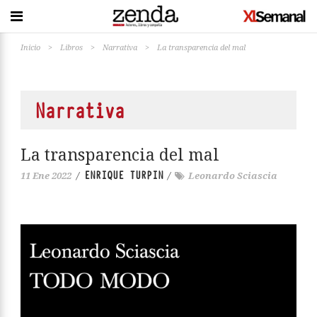
Inicio
>
Libros
>
Narrativa
>
La transparencia del mal
Narrativa
La transparencia del mal
ENRIQUE TURPIN
11 Ene 2022
/
/
Leonardo Sciascia