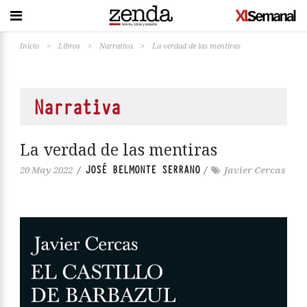
Inicio
>
Libros
>
Narrativa
>
La verdad de las mentiras
Narrativa
La verdad de las mentiras
JOSÉ BELMONTE SERRANO
20 May 2022
/
/
Javier Cercas