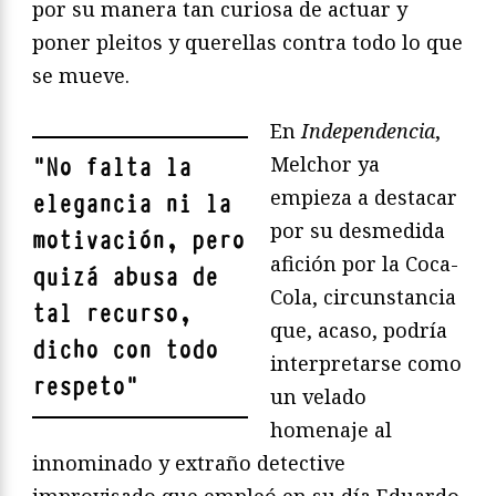
por su manera tan curiosa de actuar y
poner pleitos y querellas contra todo lo que
se mueve.
En
Independencia
,
Melchor ya
"
No falta la
empieza a destacar
elegancia ni la
por su desmedida
motivación, pero
afición por la Coca-
quizá abusa de
Cola, circunstancia
tal recurso,
que, acaso, podría
dicho con todo
interpretarse como
respeto
"
un velado
homenaje al
innominado y extraño detective
improvisado que empleó en su día Eduardo