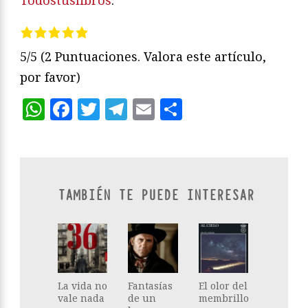
5/5
(2 Puntuaciones. Valora este artículo,
por favor)
WhatsApp
Facebook
Twitter
Telegram
Email
Compartir
TAMBIÉN TE PUEDE INTERESAR
La vida no
Fantasías
El olor del
vale nada
de un
membrillo