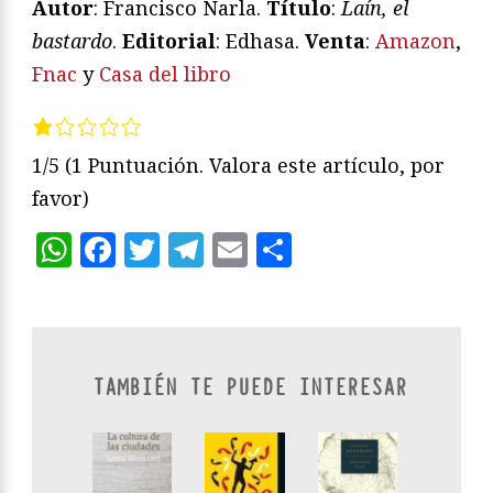
Autor
: Francisco Narla.
Título
:
Laín, el
bastardo
.
Editorial
: Edhasa.
Venta
:
Amazon
,
Fnac
y
Casa del libro
1/5
(1 Puntuación. Valora este artículo, por
favor)
WhatsApp
Facebook
Twitter
Telegram
Email
Compartir
TAMBIÉN TE PUEDE INTERESAR