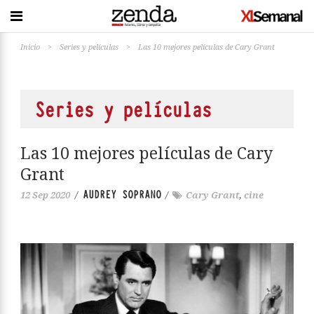
Inicio
>
Series y películas
>
Las 10 mejores películas de Cary Grant
Series y películas
Las 10 mejores películas de Cary
Grant
AUDREY SOPRANO
12 Sep 2020
/
/
Cary Grant
,
cine