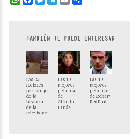
TAMBIÉN TE PUEDE INTERESAR
Los 25
Las 10
Las 10
mejores
mejores
mejores
personajes
películas
películas
de la
de
de Robert
historia
Alfredo
Redford
de la
Landa
televisión