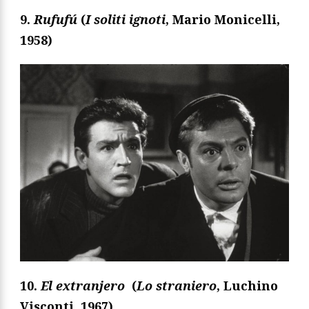
9.
Rufufú
(
I soliti ignoti
, Mario Monicelli,
1958)
10.
El extranjero
(
Lo straniero
, Luchino
Visconti, 1967)