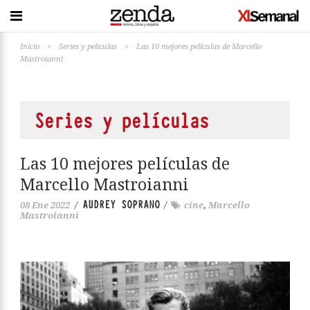
Inicio
>
Series y películas
>
Las 10 mejores películas de Marcello
Mastroianni
Series y películas
Las 10 mejores películas de
Marcello Mastroianni
AUDREY SOPRANO
08 Ene 2022
/
/
cine
,
Marcello
Mastroianni