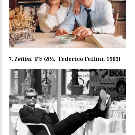
7.
Fellini
8½
(
8½
,
Federico Fellini, 1963)