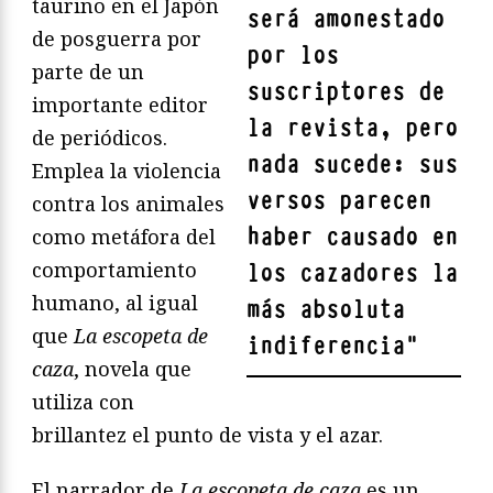
taurino en el Japón
será amonestado
de posguerra por
por los
parte de un
suscriptores de
importante editor
la revista, pero
de periódicos.
nada sucede: sus
Emplea la violencia
versos parecen
contra los animales
haber causado en
como metáfora del
comportamiento
los cazadores la
humano, al igual
más absoluta
que
La escopeta de
indiferencia
"
caza
, novela que
utiliza con
brillantez el punto de vista y el azar.
El narrador de
La escopeta de caza
es un