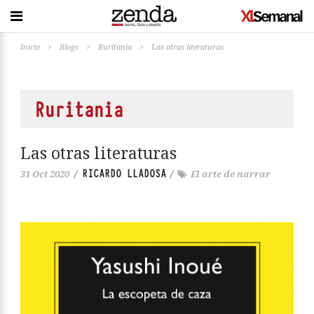
Inicio
>
Blogs
>
Ruritania
>
Las otras literaturas
Ruritania
Las otras literaturas
RICARDO LLADOSA
31 Oct 2020
/
/
El arte de narrar