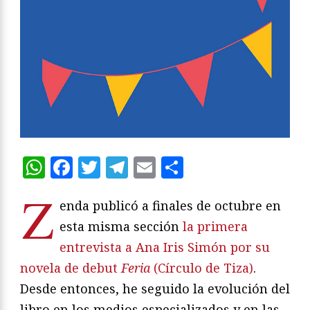
WhatsApp
Facebook
Twitter
Telegram
Email
Compartir
Z
enda publicó a finales de octubre en
esta misma sección
la primera
entrevista a Ana Iris Simón por su
novela de debut
Feria
(Círculo de Tiza)
.
Desde entonces, he seguido la evolución del
libro en los medios especializados y en las