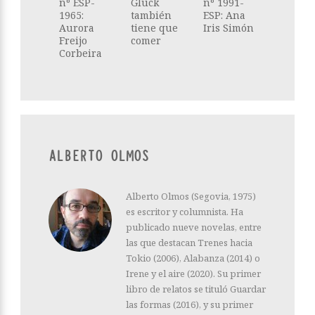
nº ESP-
Glück
nº 1991-
1965:
también
ESP: Ana
Aurora
tiene que
Iris Simón
Freijo
comer
Corbeira
ALBERTO OLMOS
Alberto Olmos (Segovia, 1975)
es escritor y columnista. Ha
publicado nueve novelas, entre
las que destacan Trenes hacia
Tokio (2006), Alabanza (2014) o
Irene y el aire (2020). Su primer
libro de relatos se tituló Guardar
las formas (2016), y su primer