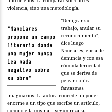
uno de ellos. La comparatística no es
violencia, sino una metodología.
“Denigrar su
trabajo, anular su
"
Nanclares
reconocimiento”,
propone un campo
dice luego
literario donde
Nanclares, ebria de
una mujer nunca
denuncia y con esa
lea nada
cómoda ferocidad
negativo sobre
que se deriva de
su obra
"
pelear contra
fantasmas
imaginarios. La autora concede un poder
enorme a un tipo que escribe un artículo,
cuando ella misma —según reza su