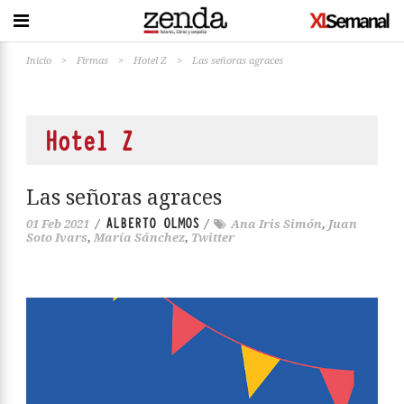
Inicio
>
Firmas
>
Hotel Z
>
Las señoras agraces
Hotel Z
Las señoras agraces
ALBERTO OLMOS
01 Feb 2021
/
/
Ana Iris Simón
,
Juan
Soto Ivars
,
María Sánchez
,
Twitter