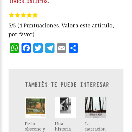
Todostuslibros
.
5/5
(4 Puntuaciones. Valora este artículo,
por favor)
WhatsApp
Facebook
Twitter
Telegram
Email
Compartir
TAMBIÉN TE PUEDE INTERESAR
De lo
Una
La
obsceno y
historia
narración