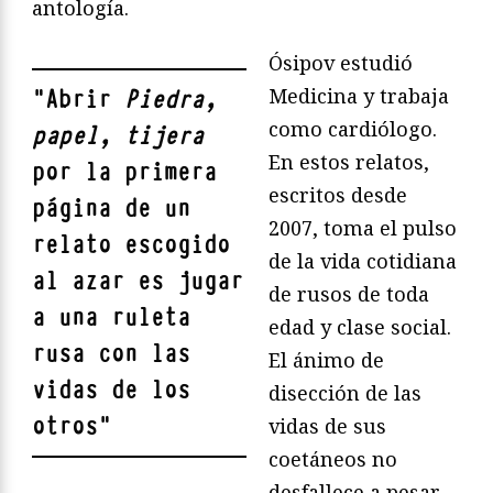
antología.
Ósipov estudió
Medicina y trabaja
"
Abrir
Piedra,
como cardiólogo.
papel, tijera
En estos relatos,
por la primera
escritos desde
página de un
2007, toma el pulso
relato escogido
de la vida cotidiana
al azar es jugar
de rusos de toda
a una ruleta
edad y clase social.
rusa con las
El ánimo de
vidas de los
disección de las
otros
"
vidas de sus
coetáneos no
desfallece a pesar