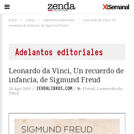
Inicio
>
Libros
>
Adelantos editoriales
>
Leonardo da Vinci, Un
recuerdo de infancia, de Sigmund Freud
Adelantos editoriales
Leonardo da Vinci, Un recuerdo de
infancia, de Sigmund Freud
ZENDALIBROS.COM
28 Ago 2019
/
/
Freud
,
Leonardo da
Vinci