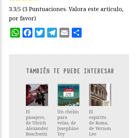
3.3/5
(3 Puntuaciones. Valora este artículo,
por favor)
WhatsApp
Facebook
Twitter
Telegram
Email
Compartir
TAMBIÉN TE PUEDE INTERESAR
El
Un chelín
El
pasajero,
para
espíritu
de Ulrich
velas, de
de Roma,
Alexander
Josephine
de Vernon
Boschwitz
Tey
Lee