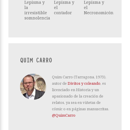
Lepisma y
Lepisma y
Lepisma y
la
el
el
irresistible
contador
Necronomicón
somnolencia
QUIM CARRO
Quim Carro (Tarragona, 1973),
autor de
Divitos y coleando
, es
licenciado en Historia y un
apasionado de la creación de
relatos, ya sea en viñetas de
cómic o en páginas manuscritas.
@QuimCarro