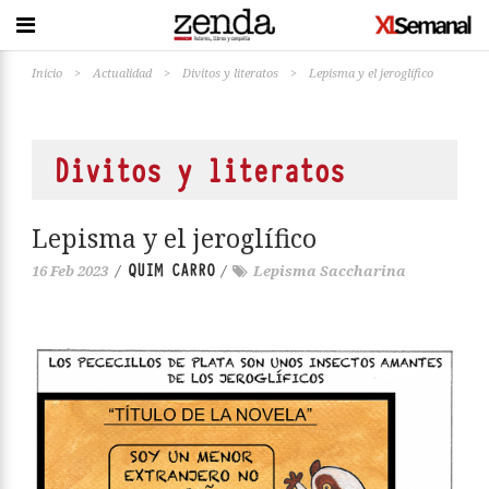
Inicio
>
Actualidad
>
Divitos y literatos
>
Lepisma y el jeroglífico
Divitos y literatos
Lepisma y el jeroglífico
QUIM CARRO
16 Feb 2023
/
/
Lepisma Saccharina