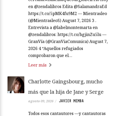
en @zendalibros Edita @SalamandraEd
https://t.co/5pMK4fu9M2 — Mientrasleo
(@MientrasleoS) August 7, 2026 3 .
Entrevista a @labelmontemarta en
@zendalibros: https://t.co/hgjinZu5lu —
GranVía (@GranViaComunica) August 7,
2026 4 “Aquellos refugiados
comprobaron que el…
Leer más
Charlotte Gaingsbourg, mucho
más que la hija de Jane y Serge
JAVIER MEMBA
agosto 09, 2026
/
Todos esos cantautores —y cantautoras