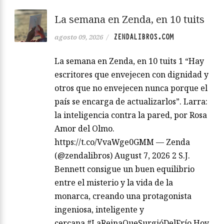
La semana en Zenda, en 10 tuits
ZENDALIBROS.COM
agosto 09, 2026
/
La semana en Zenda, en 10 tuits 1 “Hay
escritores que envejecen con dignidad y
otros que no envejecen nunca porque el
país se encarga de actualizarlos”. Larra:
la inteligencia contra la pared, por Rosa
Amor del Olmo.
https://t.co/VvaWge0GMM — Zenda
(@zendalibros) August 7, 2026 2 S.J.
Bennett consigue un buen equilibrio
entre el misterio y la vida de la
monarca, creando una protagonista
ingeniosa, inteligente y
cercana.#LaReinaQueSurgióDelFrío Hoy