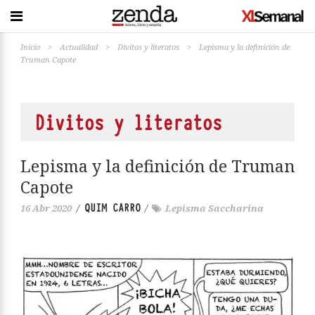
Inicio
>
Actualidad
>
Divitos y literatos
>
Lepisma y la definición de
Truman Capote
Divitos y literatos
Lepisma y la definición de Truman
Capote
QUIM CARRO
16 Abr 2020
/
/
Lepisma Saccharina