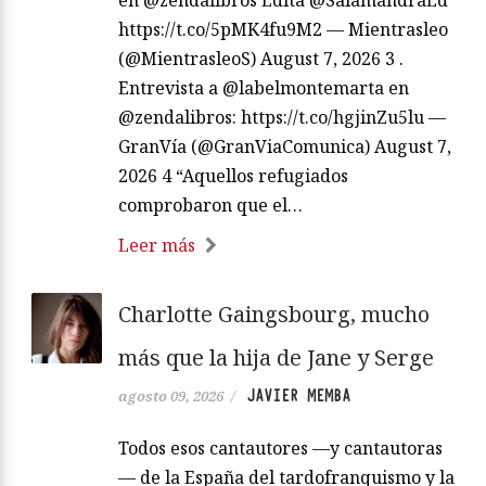
en @zendalibros Edita @SalamandraEd
https://t.co/5pMK4fu9M2 — Mientrasleo
(@MientrasleoS) August 7, 2026 3 .
Entrevista a @labelmontemarta en
@zendalibros: https://t.co/hgjinZu5lu —
GranVía (@GranViaComunica) August 7,
2026 4 “Aquellos refugiados
comprobaron que el…
Leer más
Charlotte Gaingsbourg, mucho
más que la hija de Jane y Serge
JAVIER MEMBA
agosto 09, 2026
/
Todos esos cantautores —y cantautoras
— de la España del tardofranquismo y la