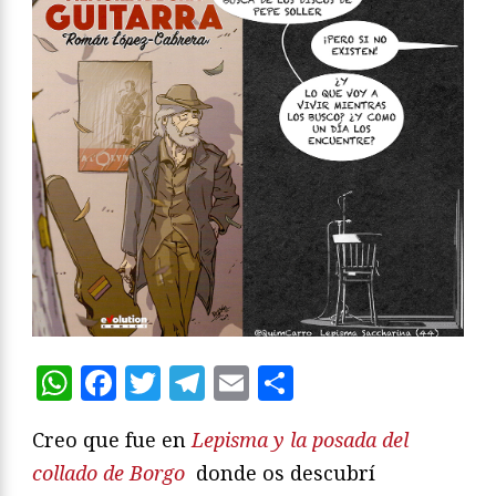
WhatsApp
Facebook
Twitter
Telegram
Email
Compartir
Creo que fue en
Lepisma y la posada del
collado de Borgo
donde os descubrí