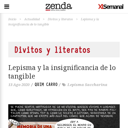
Inicio
>
Actualidad
>
Divitos y literatos
>
Lepisma y la
insignificancia de lo tangible
Divitos y literatos
Lepisma y la insignificancia de lo
tangible
QUIM CARRO
13 Ago 2020
/
/
Lepisma Saccharina