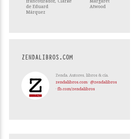
francotirador,
Clarke
Margaret
de Eduard
Atwood
Márquez
ZENDALIBROS.COM
Zenda. Autores, libros & cía.
zendalibros.com
·
@zendalibros
·
fb.com/zendalibros