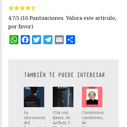
4.7/5
(10 Puntuaciones. Valora este artículo,
por favor)
WhatsApp
Facebook
Twitter
Telegram
Email
Compartir
TAMBIÉN TE PUEDE INTERESAR
La
Cita con
Cuestiones
elocuencia
Rama, de
candentes,
del
Arthur C.
de