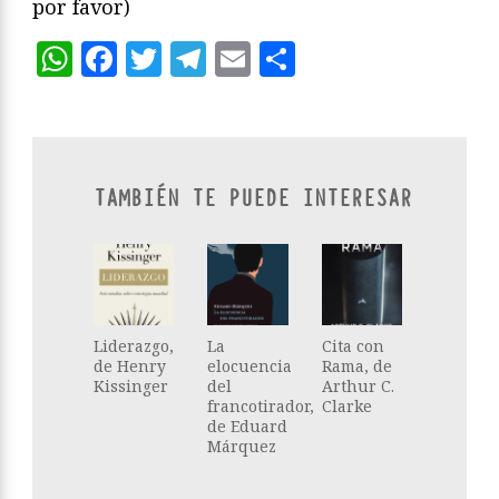
por favor)
WhatsApp
Facebook
Twitter
Telegram
Email
Compartir
TAMBIÉN TE PUEDE INTERESAR
Liderazgo,
La
Cita con
de Henry
elocuencia
Rama, de
Kissinger
del
Arthur C.
francotirador,
Clarke
de Eduard
Márquez