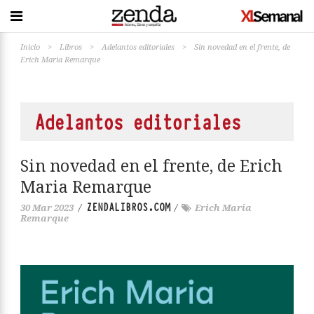
Inicio
>
Libros
>
Adelantos editoriales
>
Sin novedad en el frente, de
Erich Maria Remarque
Adelantos editoriales
Sin novedad en el frente, de Erich
Maria Remarque
ZENDALIBROS.COM
30 Mar 2023
/
/
Erich Maria
Remarque