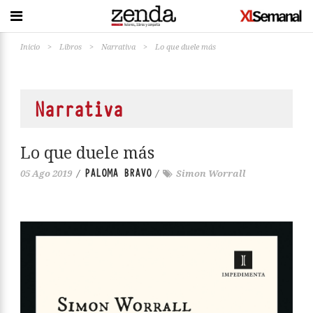
Inicio
>
Libros
>
Narrativa
>
Lo que duele más
Narrativa
Lo que duele más
PALOMA BRAVO
05 Ago 2019
/
/
Simon Worrall