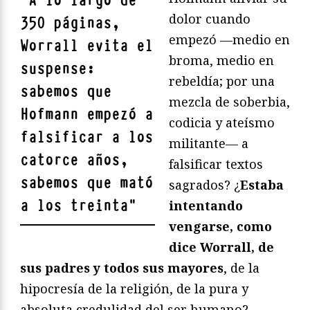
"
A lo largo de
dolor cuando
350 páginas,
empezó —medio en
Worrall evita el
broma, medio en
suspense
:
rebeldía; por una
sabemos que
mezcla de soberbia,
Hofmann empezó a
codicia y ateísmo
falsificar a los
militante— a
catorce años,
falsificar textos
sabemos que mató
sagrados? ¿
Estaba
a los treinta
"
intentando
vengarse, como
dice Worrall, de
sus padres y todos sus mayores
, de la
hipocresía de la religión, de la pura y
absoluta credulidad del ser humano?