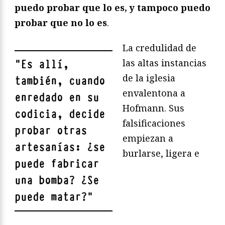
puedo probar que lo es, y tampoco puedo
probar que no lo es
.
La credulidad de
las altas instancias
"
Es allí,
de la iglesia
también, cuando
envalentona a
enredado en su
Hofmann. Sus
codicia, decide
falsificaciones
probar otras
empiezan a
artesanías:
¿se
burlarse, ligera e
puede fabricar
una bomba? ¿Se
puede matar?
"