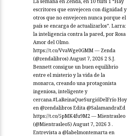
La semana en Zenda, en 10 tuits 1 “Hay
escritores que envejecen con dignidad y
otros que no envejecen nunca porque el
país se encarga de actualizarlos”. Larra:
la inteligencia contra la pared, por Rosa
Amor del Olmo.
https://t.co/VvaWge0GMM — Zenda
(@zendalibros) August 7, 2026 2 S.J.
Bennett consigue un buen equilibrio
entre el misterio y la vida de la
monarca, creando una protagonista
ingeniosa, inteligente y
cercana.#LaReinaQueSurgióDelFrío Hoy
en @zendalibros Edita @SalamandraEd
https://t.co/5pMK4fu9M2 — Mientrasleo
(@MientrasleoS) August 7, 2026 3 .
Entrevista a @labelmontemarta en