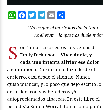
WhatsApp
Facebook
Twitter
Telegram
Email
Compartir
“
No es que el morir nos duela tanto
–
Es el vivir
–
lo que nos duele m
á
s
”
S
on tan precisos estos dos versos de
Emily Dickinson…
Vivir duele, y
cada uno intenta aliviar ese dolor
a su manera
. Dickinson lo hizo desde el
encierro, casi desde el silencio. Nunca
quiso publicar, y lo poco que dejó escrito lo
desordenaron sus herederos y/o
autoproclamados albaceas. En este libro el
periodista Simon Worrall toma como punto