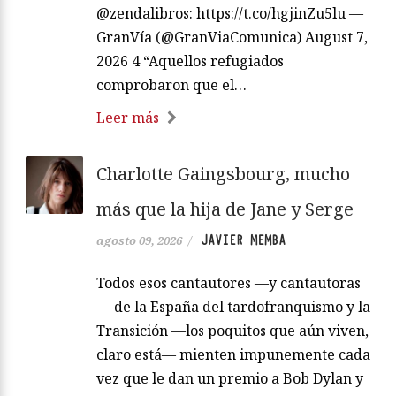
@zendalibros: https://t.co/hgjinZu5lu —
GranVía (@GranViaComunica) August 7,
2026 4 “Aquellos refugiados
comprobaron que el…
Leer más
Charlotte Gaingsbourg, mucho
más que la hija de Jane y Serge
JAVIER MEMBA
agosto 09, 2026
/
Todos esos cantautores —y cantautoras
— de la España del tardofranquismo y la
Transición —los poquitos que aún viven,
claro está— mienten impunemente cada
vez que le dan un premio a Bob Dylan y