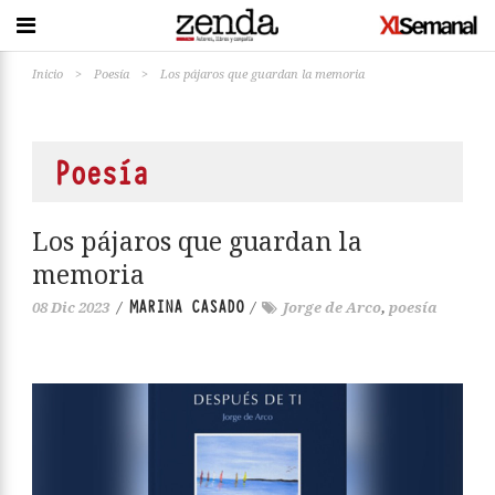
Inicio
>
Poesía
>
Los pájaros que guardan la memoria
Poesía
Los pájaros que guardan la
memoria
MARINA CASADO
08 Dic 2023
/
/
Jorge de Arco
,
poesía