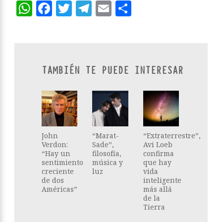
WhatsApp
Facebook
Twitter
Telegram
Email
Compartir
TAMBIÉN TE PUEDE INTERESAR
John
“Marat-
“Extraterrestre”,
Verdon:
Sade”,
Avi Loeb
“Hay un
filosofía,
confirma
sentimiento
música y
que hay
creciente
luz
vida
de dos
inteligente
Américas”
más allá
de la
Tierra