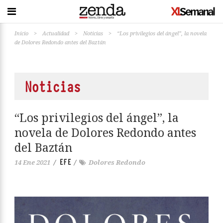
Inicio
>
Actualidad
>
Noticias
>
“Los privilegios del ángel”, la novela
de Dolores Redondo antes del Baztán
Noticias
“Los privilegios del ángel”, la
novela de Dolores Redondo antes
del Baztán
EFE
14 Ene 2021
/
/
Dolores Redondo