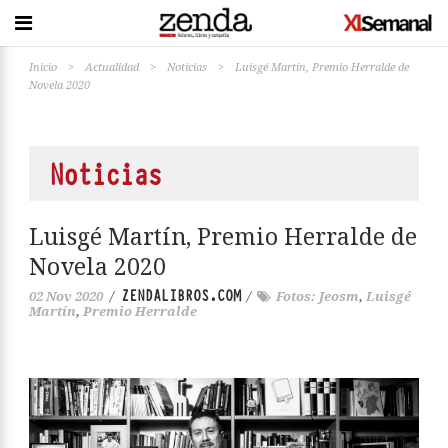
Inicio
>
Actualidad
>
Noticias
>
Luisgé Martín, Premio Herralde de
Novela 2020
Noticias
Luisgé Martín, Premio Herralde de
Novela 2020
ZENDALIBROS.COM
02 Nov 2020
/
/
Fotos: Jeosm
,
Luisgé
Martín
,
Premio Herralde