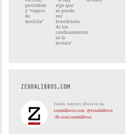
periodista
algo que
y “viajero
se pueda
de
ver
mochila”
beneficiado
de los
confinamientos
es la
lectura”
ZENDALIBROS.COM
Zenda. Autores, libros & cía.
zendalibros.com
·
@zendalibros
·
fb.com/zendalibros