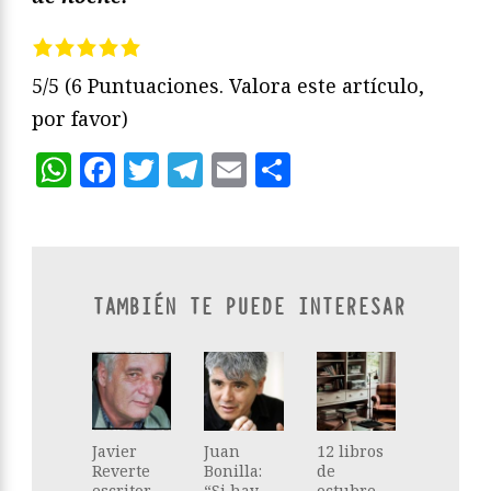
5/5
(6 Puntuaciones. Valora este artículo,
por favor)
WhatsApp
Facebook
Twitter
Telegram
Email
Compartir
TAMBIÉN TE PUEDE INTERESAR
Javier
Juan
12 libros
Reverte
Bonilla:
de
escritor,
“Si hay
octubre