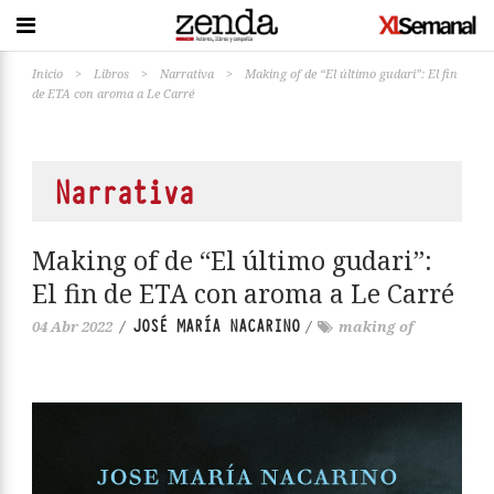
Inicio
>
Libros
>
Narrativa
>
Making of de “El último gudari”: El fin
de ETA con aroma a Le Carré
Narrativa
Making of de “El último gudari”:
El fin de ETA con aroma a Le Carré
JOSÉ MARÍA NACARINO
04 Abr 2022
/
/
making of