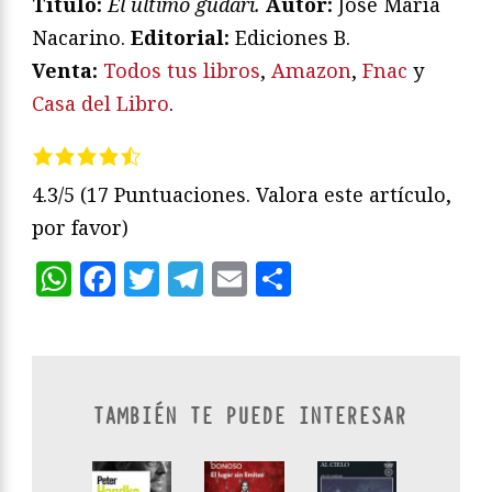
Título:
El último gudari.
Autor:
José María
Nacarino.
Editorial:
Ediciones B.
V
enta:
Todos tus libros
,
Amazon
,
Fnac
y
Casa del Libro
.
4.3/5
(17 Puntuaciones. Valora este artículo,
por favor)
WhatsApp
Facebook
Twitter
Telegram
Email
Compartir
TAMBIÉN TE PUEDE INTERESAR