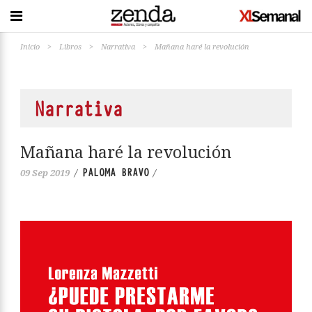
Inicio
>
Libros
>
Narrativa
>
Mañana haré la revolución
Narrativa
Mañana haré la revolución
PALOMA BRAVO
09 Sep 2019
/
/