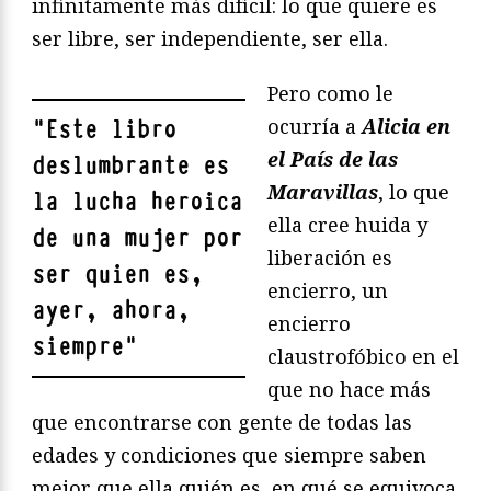
infinitamente más difícil: lo que quiere es
ser libre, ser independiente, ser ella.
Pero como le
ocurría a
Alicia en
"
Este libro
el Pa
í
s de las
deslumbrante es
Maravillas
, lo que
la lucha heroica
ella cree huida y
de una mujer por
liberación es
ser quien es,
encierro, un
ayer, ahora,
encierro
siempre
"
claustrofóbico en el
que no hace más
que encontrarse con gente de todas las
edades y condiciones que siempre saben
mejor que ella quién es, en qué se equivoca