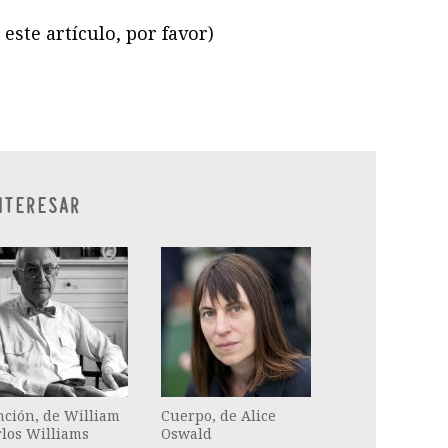
este artículo, por favor)
ram
il
ompartir
NTERESAR
nción, de William
Cuerpo, de Alice
los Williams
Oswald