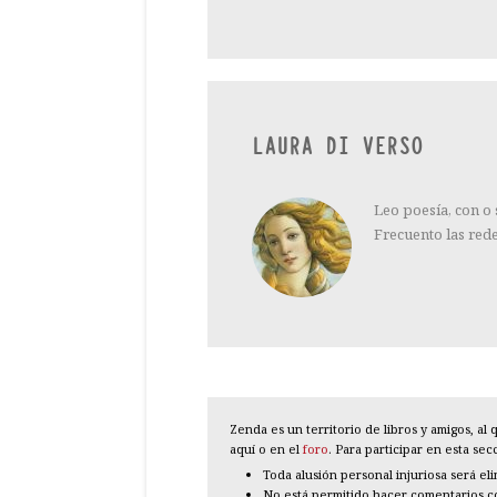
LAURA DI VERSO
Leo poesía, con o
Frecuento las red
Zenda es un territorio de libros y amigos, a
aquí o en el
foro
. Para participar en esta se
Toda alusión personal injuriosa será el
No está permitido hacer comentarios con