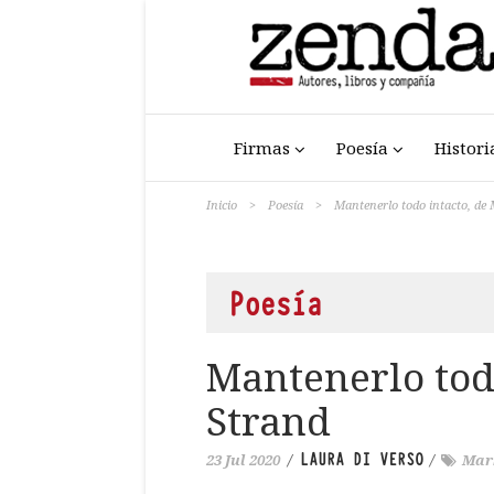
Firmas
Poesía
Histori
Inicio
>
Poesía
>
Mantenerlo todo intacto, de
Poesía
Mantenerlo tod
Strand
LAURA DI VERSO
23 Jul 2020
/
/
Mar