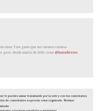
 sin rima. Y me gusta que me cuenten cuentos.
es, poco, desde marzo de 2020, como
@lauradiverso
.
l que te puedes sumar transitando por la web y con tus comentarios
cción de comentarios es preciso estar registrado. Normas:
iminada.
trarios a las leyes españolas o injuriantes.