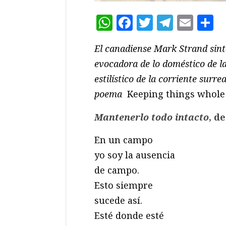
WhatsApp
Facebook
Twitter
Teleg
Ema
C
El canadiense Mark Strand sinte
evocadora de lo doméstico de l
estilístico de la corriente surr
poema
Keeping things whol
Mantenerlo todo intacto
, d
En un campo
yo soy la ausencia
de campo.
Esto siempre
sucede así.
Esté donde esté