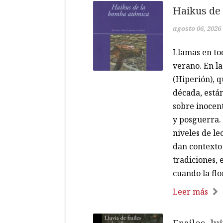
Haikus de
agosto 06, 2026
Llamas en to
verano. En l
(Hiperión), q
década, están
sobre inocent
y posguerra. 
niveles de le
dan contexto
tradiciones, 
cuando la flo
Leer más