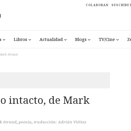
COLABORAN
SUSCRÍBE
a
Libros
Actualidad
Blogs
TV/Cine
Z
 Mark Strand
o intacto, de Mark
k Strand
,
poesía
,
traducción: Adrián Viéitez