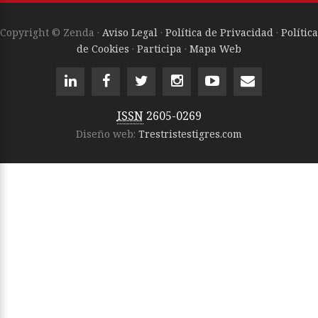
Copyright © Zenda ·
Aviso Legal
·
Política de Privacidad
·
Política
de Cookies
·
Participa
·
Mapa Web
ISSN
2605-0269
Diseño web:
Trestristestigres.com