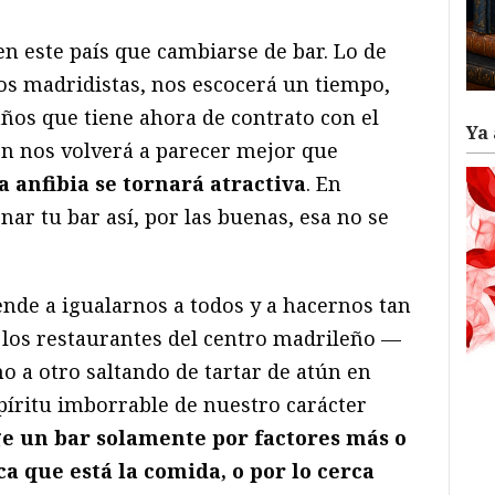
en este país que cambiarse de bar. Lo de
os madridistas, nos escocerá un tiempo,
años que tiene ahora de contrato con el
Ya 
ón nos volverá a parecer mejor que
a anfibia se tornará atractiva
. En
nar tu bar así, por las buenas, esa no se
iende a igualarnos a todos y a hacernos tan
los restaurantes del centro madrileño —
o a otro saltando de tartar de atún en
píritu imborrable de nuestro carácter
ge un bar solamente por factores más o
a que está la comida, o por lo cerca