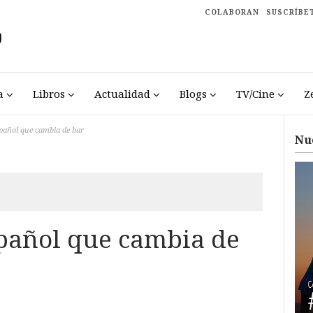
COLABORAN
SUSCRÍBE
a
Libros
Actualidad
Blogs
TV/Cine
Z
pañol que cambia de bar
Nu
pañol que cambia de