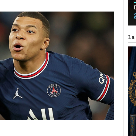
La 
ram
il
ompartir