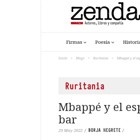
Firmas
Poesía
Histori
Inicio
>
Blogs
>
Ruritania
>
Mbappé y el es
Ruritania
Mbappé y el es
bar
BORJA NEGRETE
29 May 2022
/
/