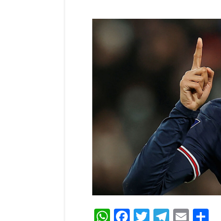
WhatsApp
Facebook
Twitter
Teleg
Ema
C