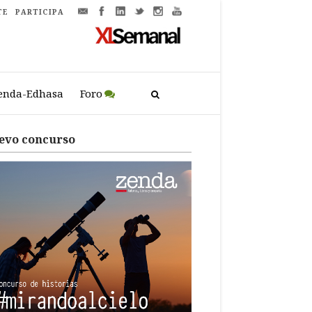
TE
PARTICIPA
enda-Edhasa
Foro
evo concurso