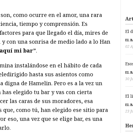
a son, como ocurre en el amor, una rara
Art
aciencia, tiempo y comprensión. Es
El 
actores para que llegado el día, mires de
EL 
na y con una sonrisa de medio lado a lo Han
02 A
aquí mi bar”
.
Eso
rmina instalándose en el hábito de cada
EL 
eledirigido hasta sus asientos como
30 J
 digna de Hamelin. Pero es a la vez un
has elegido tu bar y vas con cierta
El 
cer las caras de sus moradores, esa
EL 
 que, como tú, han elegido ese sitio para
23 J
or eso, una vez que se elige bar, es una
He
rlo.