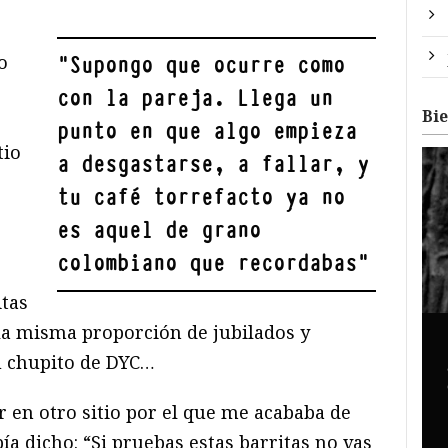
o
"
Supongo que ocurre como
con la pareja. Llega un
Bi
punto en que algo empieza
tio
a desgastarse, a fallar, y
tu café torrefacto ya no
es aquel de grano
colombiano que recordabas
"
itas
 la misma proporción de jubilados y
u chupito de DYC…
ar en otro sitio por el que me acababa de
ía dicho: “Si pruebas estas barritas no vas