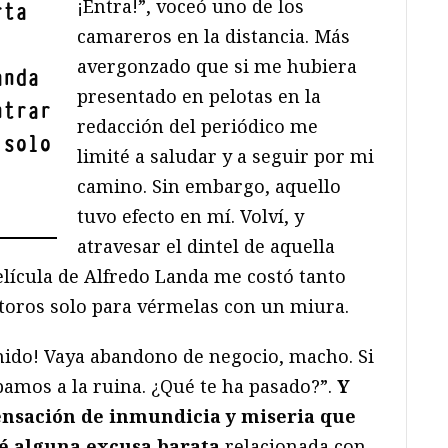
¡Entra!”, voceó uno de los
rta
camareros en la distancia. Más
avergonzado que si me hubiera
anda
presentado en pelotas en la
ntrar
redacción del periódico me
 solo
limité a saludar y a seguir por mi
camino. Sin embargo, aquello
tuvo efecto en mí. Volví, y
atravesar el dintel de aquella
elícula de Alfredo Landa me costó tanto
toros solo para vérmelas con un miura.
nido! Vaya abandono de negocio, macho. Si
bamos a la ruina. ¿Qué te ha pasado?”.
Y
nsación de inmundicia y miseria que
é alguna excusa barata
relacionada con