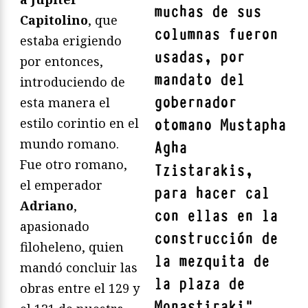
muchas de sus
Capitolino
, que
columnas fueron
estaba erigiendo
usadas, por
por entonces,
mandato del
introduciendo de
gobernador
esta manera el
estilo corintio en el
otomano
Mustapha
mundo romano.
Agha
Fue otro romano,
Tzistarakis
,
el emperador
para hacer cal
Adriano
,
con ellas en la
apasionado
construcción de
filoheleno, quien
la mezquita de
mandó concluir las
la plaza de
obras entre el 129 y
Monastiraki
"