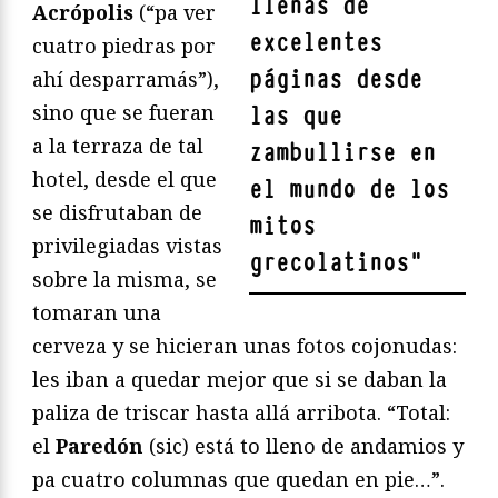
llenas de
Acrópolis
(“pa ver
excelentes
cuatro piedras por
páginas desde
ahí desparramás”),
sino que se fueran
las que
a la terraza de tal
zambullirse en
hotel, desde el que
el mundo de los
se disfrutaban de
mitos
privilegiadas vistas
grecolatinos
"
sobre la misma, se
tomaran una
cerveza y se hicieran unas fotos cojonudas:
les iban a quedar mejor que si se daban la
paliza de triscar hasta allá arribota. “Total:
el
Paredón
(sic) está to lleno de andamios y
pa cuatro columnas que quedan en pie…”.