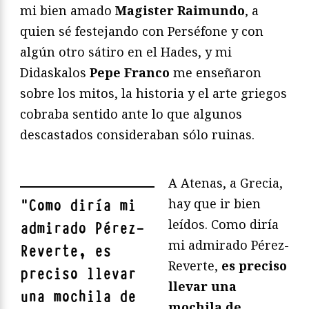
mi bien amado
Magister Raimundo
, a
quien sé festejando con Perséfone y con
algún otro sátiro en el Hades, y mi
Didaskalos
Pepe Franco
me enseñaron
sobre los mitos, la historia y el arte griegos
cobraba sentido ante lo que algunos
descastados consideraban sólo ruinas.
A Atenas, a Grecia,
hay que ir bien
"
Como diría mi
leídos. Como diría
admirado Pérez-
mi admirado Pérez-
Reverte,
es
Reverte,
es preciso
preciso llevar
llevar una
una mochila de
mochila de