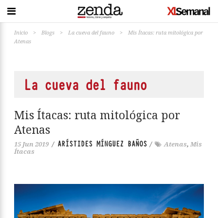
Inicio
>
Blogs
>
La cueva del fauno
>
Mis Ítacas: ruta mitológica por
Atenas
La cueva del fauno
Mis Ítacas: ruta mitológica por
Atenas
ARÍSTIDES MÍNGUEZ BAÑOS
15 Jun 2019
/
/
Atenas
,
Mis
Ítacas