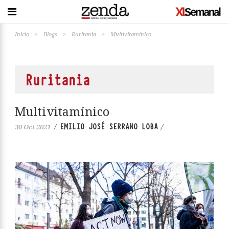
Inicio
>
Blogs
>
Ruritania
>
Multivitamínico
Ruritania
Multivitamínico
EMILIO JOSÉ SERRANO LOBA
30 Oct 2021
/
/