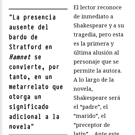
El lector reconoce
de inmediato a
"
La presencia
Shakespeare y a su
ausente del
tragedia, pero esta
bardo de
es la primera y
Stratford en
última alusión al
Hamnet
se
personaje que se
convierte, por
permite la autora.
tanto, en un
A lo largo de la
metarrelato que
novela,
otorga un
Shakespeare será
significado
el “padre”, el
“marido”, el
adicional a la
“preceptor de
novela
"
latín”… Ante este