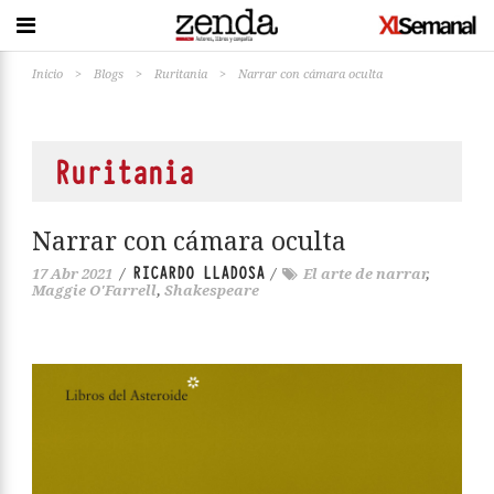
Inicio
>
Blogs
>
Ruritania
>
Narrar con cámara oculta
Ruritania
Narrar con cámara oculta
RICARDO LLADOSA
17 Abr 2021
/
/
El arte de narrar
,
Maggie O'Farrell
,
Shakespeare