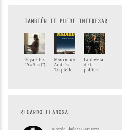
TAMBIÉN TE PUEDE INTERESAR
Goya a los
Madrid de
La novela
49 años (I)
Andrés
de la
Trapiello
política
RICARDO LLADOSA
Ricardo Lladosa (Zaragoza,