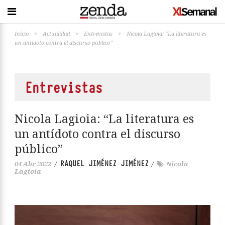
Inicio
>
Actualidad
>
Entrevistas
>
Nicola Lagioia: “La literatura es
un antídoto contra el discurso público”
Entrevistas
Nicola Lagioia: “La literatura es
un antídoto contra el discurso
público”
RAQUEL JIMÉNEZ JIMÉNEZ
04 Abr 2022
/
/
Nicola
Lagioia