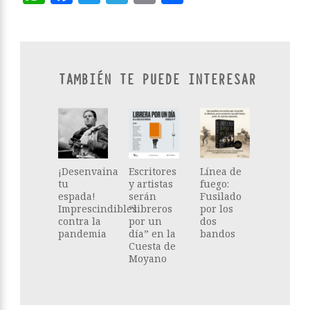
TAMBIÉN TE PUEDE INTERESAR
¡Desenvaina
Escritores
Línea de
tu
y artistas
fuego:
espada!
serán
Fusilado
Imprescindibles
“libreros
por los
contra la
por un
dos
pandemia
día” en la
bandos
Cuesta de
Moyano