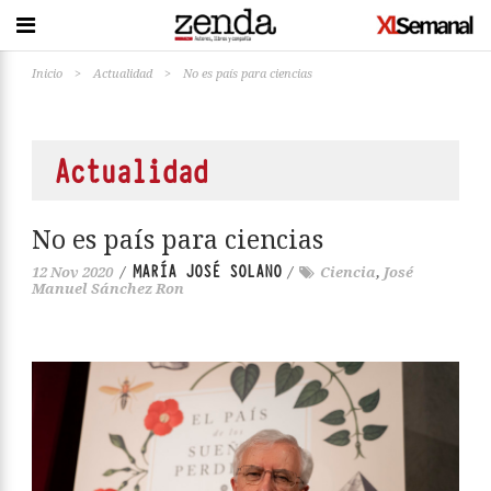
Inicio
>
Actualidad
>
No es país para ciencias
Actualidad
No es país para ciencias
MARÍA JOSÉ SOLANO
12 Nov 2020
/
/
Ciencia
,
José
Manuel Sánchez Ron