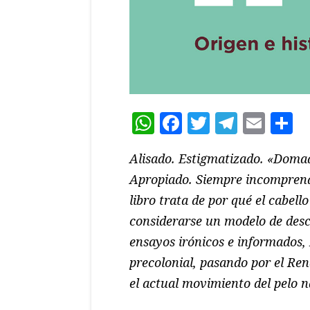
WhatsApp
Facebook
Twitter
Teleg
Ema
C
Alisado. Estigmatizado. «Domad
Apropiado. Siempre incomprendi
libro trata de por qué el cabel
considerarse un modelo de desco
ensayos irónicos e informados,
precolonial, pasando por el Re
el actual movimiento del pelo n