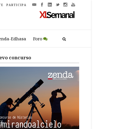
TE
PARTICIPA
enda-Edhasa
Foro
evo concurso