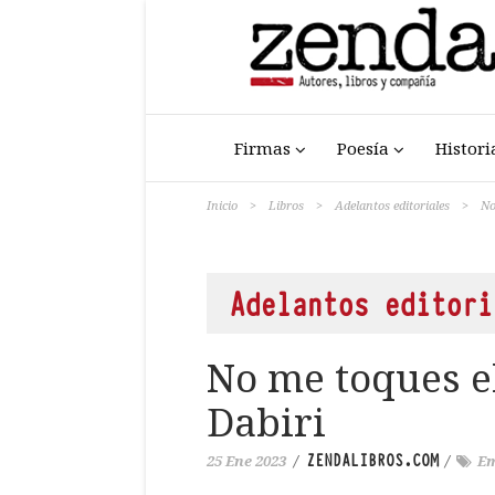
Firmas
Poesía
Histori
Inicio
>
Libros
>
Adelantos editoriales
>
No
Adelantos editori
No me toques e
Dabiri
ZENDALIBROS.COM
25 Ene 2023
/
/
E