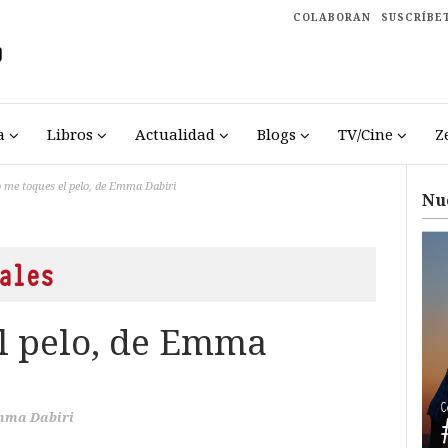
COLABORAN
SUSCRÍBE
a
Libros
Actualidad
Blogs
TV/Cine
Z
 me toques el pelo, de Emma Dabiri
Nu
ales
l pelo, de Emma
mma Dabiri