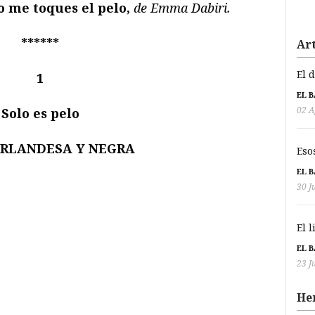
o me toques el pelo,
de Emma Dabiri.
******
Art
El 
1
EL 
02 A
Solo es pelo
 IRLANDESA Y NEGRA
Eso
EL 
30 J
El 
EL 
23 J
He