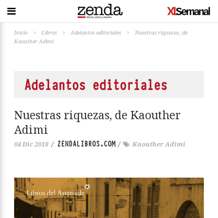
Inicio
>
Libros
>
Adelantos editoriales
>
Nuestras riquezas, de
Kaouther Adimi
Adelantos editoriales
Nuestras riquezas, de Kaouther
Adimi
ZENDALIBROS.COM
04 Dic 2018
/
/
Kaouther Adimi