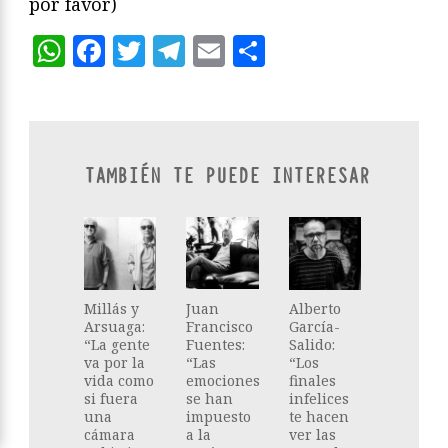
por favor)
WhatsApp
Facebook
Twitter
Telegram
Email
Compartir
TAMBIÉN TE PUEDE INTERESAR
Millás y
Juan
Alberto
Arsuaga:
Francisco
García-
“La gente
Fuentes:
Salido:
va por la
“Las
“Los
vida como
emociones
finales
si fuera
se han
infelices
una
impuesto
te hacen
cámara
a la
ver las