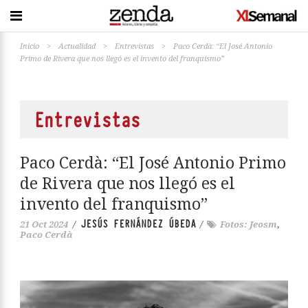
Inicio
>
Actualidad
>
Entrevistas
>
Paco Cerdà: “El José Antonio
Primo de Rivera que nos llegó es el invento del franquismo”
Entrevistas
Paco Cerdà: “El José Antonio Primo
de Rivera que nos llegó es el
invento del franquismo”
JESÚS FERNÁNDEZ ÚBEDA
21 Oct 2024
/
/
Fotos: Jeosm
,
Paco Cerdà