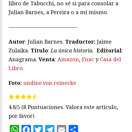
libro de Tabucchi, no sé si para consolar a
Julian Barnes, a Pereira o a mí mismo.
—————————————
Autor
: Julian Barnes.
Traductor:
Jaime
Zulaika.
Título
:
La única historia
.
Editorial
:
Anagrama.
Venta
:
Amazon
,
Fnac
y
Casa del
Libro
.
Foto:
undine.von.reinecke
4.8/5
(8 Puntuaciones. Valora este artículo,
por favor)
WhatsApp
Facebook
Twitter
Telegram
Email
Compartir