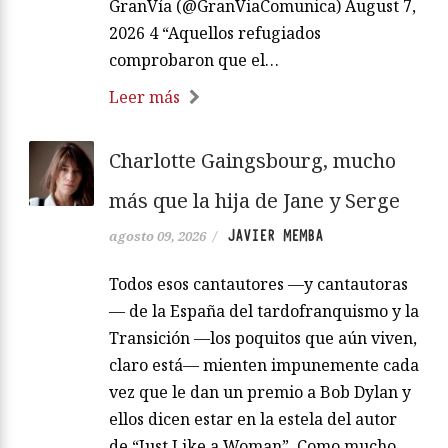
GranVía (@GranViaComunica) August 7,
2026 4 “Aquellos refugiados
comprobaron que el…
Leer más
Charlotte Gaingsbourg, mucho
más que la hija de Jane y Serge
JAVIER MEMBA
agosto 09, 2026
/
Todos esos cantautores —y cantautoras
— de la España del tardofranquismo y la
Transición —los poquitos que aún viven,
claro está— mienten impunemente cada
vez que le dan un premio a Bob Dylan y
ellos dicen estar en la estela del autor
de “Just Like a Woman”. Como mucho,