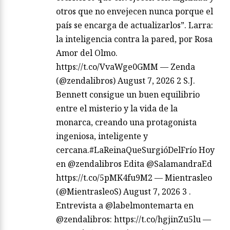
otros que no envejecen nunca porque el
país se encarga de actualizarlos”. Larra:
la inteligencia contra la pared, por Rosa
Amor del Olmo.
https://t.co/VvaWge0GMM — Zenda
(@zendalibros) August 7, 2026 2 S.J.
Bennett consigue un buen equilibrio
entre el misterio y la vida de la
monarca, creando una protagonista
ingeniosa, inteligente y
cercana.#LaReinaQueSurgióDelFrío Hoy
en @zendalibros Edita @SalamandraEd
https://t.co/5pMK4fu9M2 — Mientrasleo
(@MientrasleoS) August 7, 2026 3 .
Entrevista a @labelmontemarta en
@zendalibros: https://t.co/hgjinZu5lu —