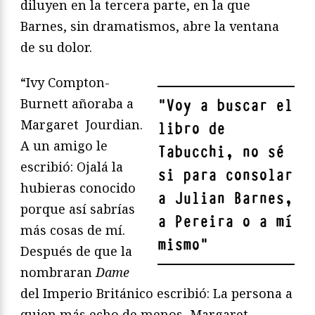
diluyen en la tercera parte, en la que
Barnes, sin dramatismos, abre la ventana
de su dolor.
“Ivy Compton-
Burnett añoraba a
"
Voy a buscar el
Margaret Jourdian.
libro de
A un amigo le
Tabucchi, no sé
escribió: Ojalá la
si para consolar
hubieras conocido
a Julian Barnes,
porque así sabrías
a Pereira o a mí
más cosas de mí.
mismo
"
Después de que la
nombraran
Dame
del Imperio Británico escribió: La persona a
quien más echo de menos, Margaret