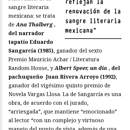
reflejan la
sangre literaria
renovación de la
mexicana: se trata
sangre literaria
de
Ana Thalberg
,
mexicana
"
del narrador
tapatío Eduardo
Sangarcía (1985)
, ganador del sexto
Premio Mauricio Achar / Literatura
Random House, y
Albert Speer, un día
, del
pachuqueño
Juan Rivera Arroyo (1992)
,
ganador del vigésimo quinto premio de
Novela Vargas Llosa. La de Sangarcía es una
obra, de acuerdo con el jurado,
“arriesgada”, que mantiene “emocionado”
al lector “con un complejo y virtuoso
manejo del punto de vista, además de una