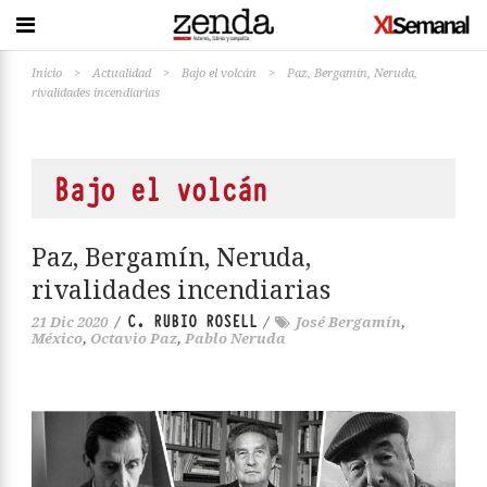
Inicio
>
Actualidad
>
Bajo el volcán
>
Paz, Bergamín, Neruda,
rivalidades incendiarias
Bajo el volcán
Paz, Bergamín, Neruda,
rivalidades incendiarias
C. RUBIO ROSELL
21 Dic 2020
/
/
José Bergamín
,
México
,
Octavio Paz
,
Pablo Neruda