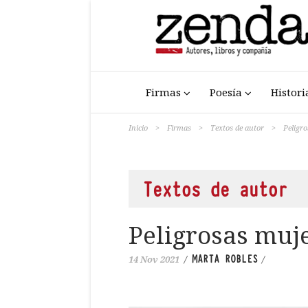
Firmas
Poesía
Histori
Inicio
>
Firmas
>
Textos de autor
>
Peligro
Textos de autor
Peligrosas muje
MARTA ROBLES
14 Nov 2021
/
/