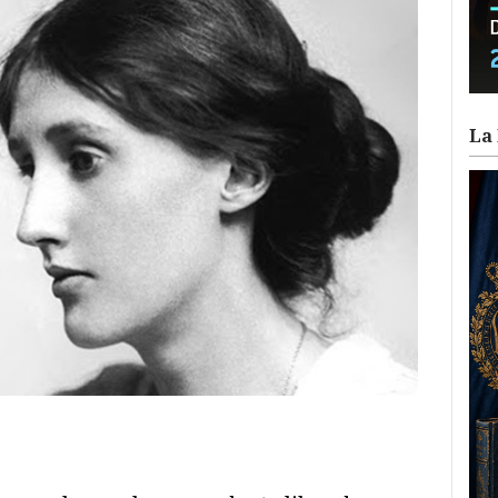
La 
ram
il
ompartir