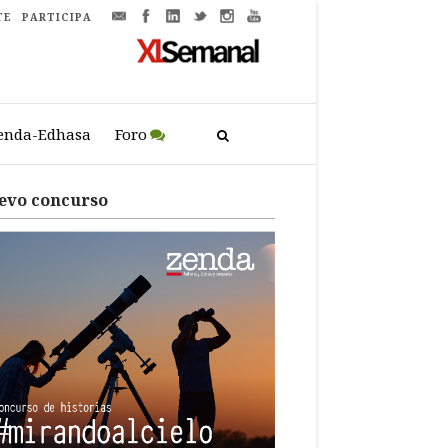
TE
PARTICIPA
enda-Edhasa
Foro
evo concurso