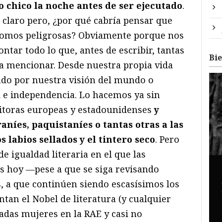
o chico la noche antes de ser ejecutado
.
á claro pero, ¿por qué cabría pensar que
somos peligrosas? Obviamente porque nos
ontar todo lo que, antes de escribir, tantas
Bi
ra mencionar. Desde nuestra propia vida
ando por nuestra visión del mundo o
 e independencia. Lo hacemos ya sin
itoras europeas y estadounidenses
y
raníes, paquistaníes o tantas otras a las
s labios sellados y el tintero seco
. Pero
e igualdad literaria en el que las
s hoy —pese a que se siga revisando
, a que continúen siendo escasísimos los
an el Nobel de literatura (y cualquier
adas mujeres en la RAE y casi no