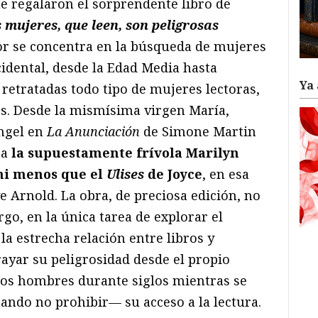
 regalaron el sorprendente libro de
 mujeres, que leen, son peligrosas
tor se concentra en la búsqueda de mujeres
ccidental, desde la Edad Media hasta
Ya 
 retratadas todo tipo de mujeres lectoras,
s. Desde la mismísima virgen María,
ángel en
La Anunciación
de Simone Martin
ta
la supuestamente frívola Marilyn
ni menos que el
Ulises
de Joyce
, en esa
e Arnold. La obra, de preciosa edición, no
o, en la única tarea de explorar el
 la estrecha relación entre libros y
yar su peligrosidad desde el propio
 los hombres durante siglos mientras se
ndo no prohibir— su acceso a la lectura.