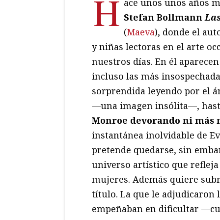
H
ace unos unos años me
Stefan Bollmann
Las
(
Maeva
), donde el au
y niñas lectoras en el arte o
nuestros días. En él aparecen
incluso las más insospechada
sorprendida leyendo por el 
—una imagen insólita—, has
Monroe devorando ni más 
instantánea inolvidable de Ev
pretende quedarse, sin embarg
universo artístico que refleja
mujeres. Además quiere subra
título. La que le adjudicaron
empeñaban en dificultar —cua