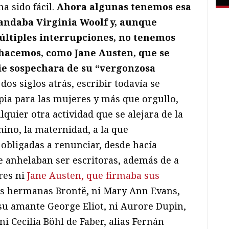
a sido fácil.
Ahora algunas tenemos esa
ndaba Virginia Woolf y, aunque
últiples interrupciones, no tenemos
 hacemos, como Jane Austen, que se
e sospechara de su “vergonzosa
 dos siglos atrás, escribir todavía se
ia para las mujeres y más que orgullo,
quier otra actividad que se alejara de la
nino, la maternidad, a la que
obligadas a renunciar, desde hacía
 anhelaban ser escritoras, además de a
res ni
Jane Austen, que firmaba sus
tres hermanas Brontë, ni Mary Ann Evans,
su amante George Eliot, ni Aurore Dupin,
 Cecilia Böhl de Faber, alias Fernán