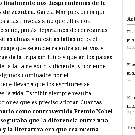
o finalmente nos desprendemos de lo
s de zozobra
. García Márquez decía que
Art
s a las novelas sino que ellas nos
 si no, jamás dejaríamos de corregirlas.
El 
tras almas y nuestras faltas no es el
EL 
nsaje que se encierra entre adjetivos y
02 A
e de la tripa sin filtro y que en los países
Eso
e la falta de éxito suficiente, y por ende
EL 
 algunos dominados por el
30 J
ede llevar a que los escritores se
s la vida. Escribir siempre resulta
El 
ciones que es preciso aflorar. Cuantas
EL 
inario como controvertido Premio Nobel
23 J
 aseguraba que la diferencia entre una
He
a y la literatura era que esa misma