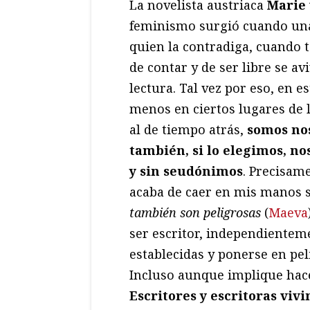
La novelista austriaca
Marie
feminismo surgió cuando una 
quien la contradiga, cuando to
de contar y de ser libre se av
lectura. Tal vez por eso, en e
menos en ciertos lugares de 
al de tiempo atrás,
somos no
también, si lo elegimos, no
y sin seudónimos
. Precisam
acaba de caer en mis manos se
también son peligrosas
(
Maeva
ser escritor, independientem
establecidas y ponerse en pel
Incluso aunque implique hace
Escritores y escritoras vi