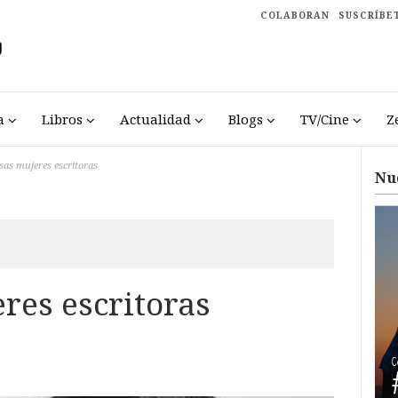
COLABORAN
SUSCRÍBE
a
Libros
Actualidad
Blogs
TV/Cine
Z
sas mujeres escritoras
Nu
res escritoras