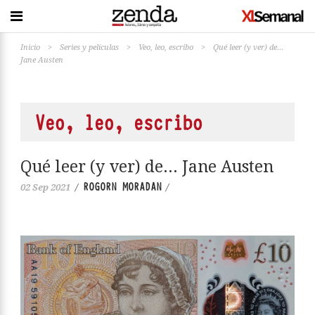
Inicio
>
Series y películas
>
Veo, leo, escribo
>
Qué leer (y ver) de…
Jane Austen
Veo, leo, escribo
Qué leer (y ver) de… Jane Austen
ROGORN MORADAN
02 Sep 2021
/
/